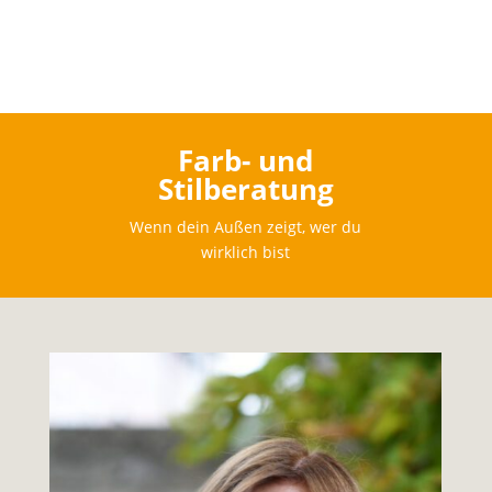
Farb- und
Stilberatung
Wenn dein Außen zeigt, wer du
wirklich bist